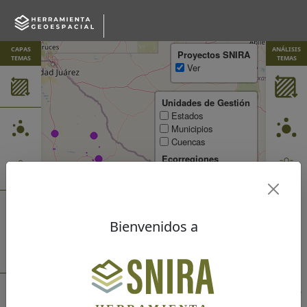
CAPAS
ANÁLISIS
Proyectos SNIRA
TEMAS
TEMAS
Ver
Unidades de Gestión
Estados
Municipios
Cuencas
Ecorregiones
Terrestres NI
Terrestres NII
Terrestres NIII
Áreas protegidas
Bienvenidos a
AP Federales
AP Subnacionales
ADVC
Dibujar una poli